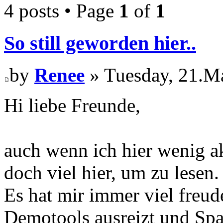
4 posts • Page
1
of
1
So still geworden hier..
by
Renee
» Tuesday, 21.M
Hi liebe Freunde,
auch wenn ich hier wenig ak
doch viel hier, um zu lesen.
Es hat mir immer viel freude
Demotools ausreizt und Spas