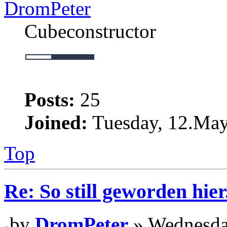
DromPeter
Cubeconstructor
Posts:
25
Joined:
Tuesday, 12.May
Top
Re: So still geworden hier.
by
DromPeter
» Wednesday