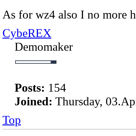
As for wz4 also I no more 
CybeREX
Demomaker
Posts:
154
Joined:
Thursday, 03.Apr
Top