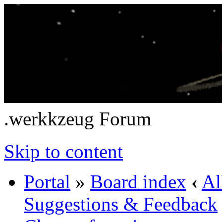
.werkkzeug Forum
Skip to content
Portal
»
Board index
‹
Al
Suggestions & Feedback