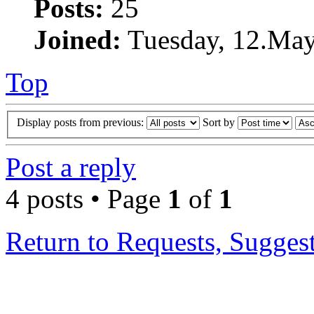
Posts:
25
Joined:
Tuesday, 12.May
Top
Display posts from previous:
Sort by
Post a reply
4 posts • Page
1
of
1
Return to Requests, Sugges